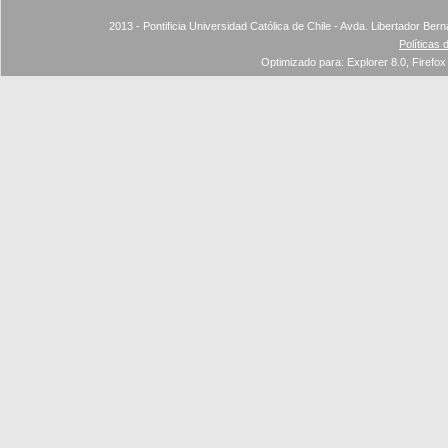
2013 - Pontificia Universidad Católica de Chile - Avda. Libertador Ber
Políticas 
Optimizado para: Explorer 8.0, Firefox