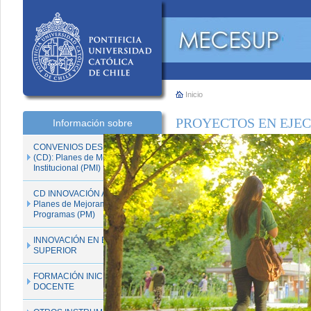
Inicio
PROYECTOS EN EJE
Información sobre
CONVENIOS DESEMPEÑO
(CD): Planes de Mejoramiento
Institucional (PMI)
CD INNOVACIÓN ACADÉMICA:
Planes de Mejoramiento de
Programas (PM)
INNOVACIÓN EN EDUCACIÓN
SUPERIOR
FORMACIÓN INICIAL
DOCENTE